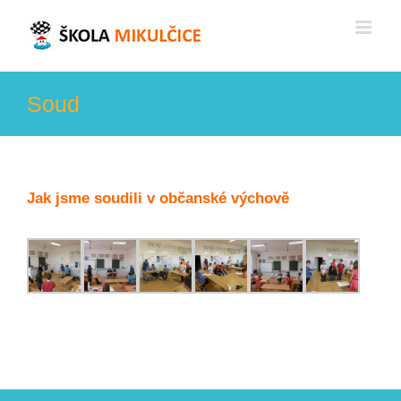
Skip
to
content
Soud
Jak jsme soudili v občanské výchově