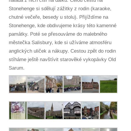
nálada z nich čiší na dálku. Celou cestu na
Stonehenge si sdělují zážitky z rodin (karaoke,
chutné večeře, besedy u stolu). Přijíždíme na
Stonehenge, kde obdivujeme krásy této kamenné
památky. Poté se přesouváme do malebného
městečka Salisbury, kde si užíváme atmosféru
anglických uliček a nákupy. Cestou zpět do rodin
stíháme ještě navštívit starověké vykopávky Old
Sarum.