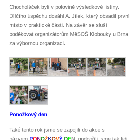
Chocholáček byli v polovině výsledkové listiny.
Dílčího úspěchu dosáhl A. Jílek, který obsadil první
místo v praktické části. Na závěr se sluší
poděkovat organizátorům MěSOŠ Klobouky u Brna
za výbornou organizaci.
Ponožkový den
Také tento rok jsme se zapojili do akce s
názvem
P
O
N
O
Ž
K
O
V
Ý
D
E
N
, podpořili jsme tak lidi