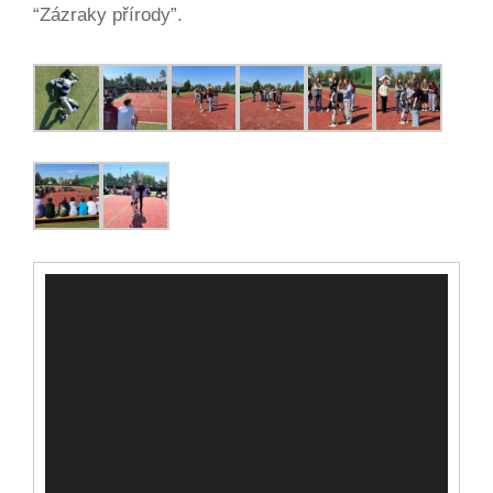
“Zázraky přírody”.
Video
přehrávač