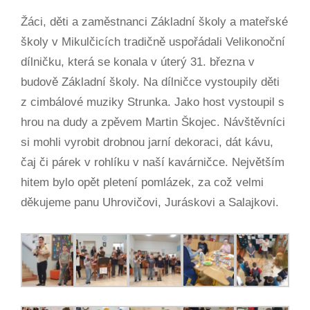
Žáci, děti a zaměstnanci Základní školy a mateřské
školy v Mikulčicích tradičně uspořádali Velikonoční
dílničku, která se konala v úterý 31. března v
budově Základní školy. Na dílničce vystoupily děti
z cimbálové muziky Strunka. Jako host vystoupil s
hrou na dudy a zpěvem Martin Škojec. Návštěvníci
si mohli vyrobit drobnou jarní dekoraci, dát kávu,
čaj či párek v rohlíku v naší kavárničce. Největším
hitem bylo opět pletení pomlázek, za což velmi
děkujeme panu Uhrovičovi, Juráskovi a Salajkovi.