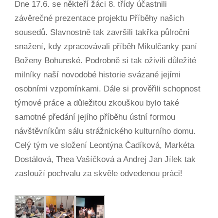
Dne 17.6. se někteří žáci 8. třídy účastnili
závěrečné prezentace projektu Příběhy našich
sousedů. Slavnostně tak završili takřka půlroční
snažení, kdy zpracovávali příběh Mikulčanky paní
Boženy Bohunské. Podrobně si tak oživili důležité
milníky naší novodobé historie svázané jejími
osobními vzpomínkami. Dále si prověřili schopnost
týmové práce a důležitou zkouškou bylo také
samotné předání jejího příběhu ústní formou
návštěvníkům sálu strážnického kulturního domu.
Celý tým ve složení Leontýna Čadíková, Markéta
Dostálová, Thea Vašíčková a Andrej Jan Jílek tak
zaslouží pochvalu za skvěle odvedenou práci!