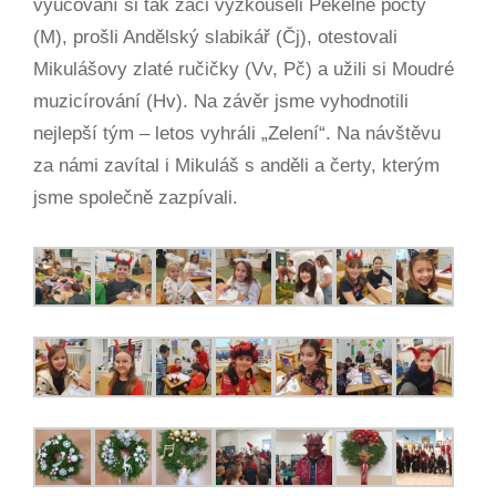
vyučování si tak žáci vyzkoušeli Pekelné počty
(M), prošli Andělský slabikář (Čj), otestovali
Mikulášovy zlaté ručičky (Vv, Pč) a užili si Moudré
muzicírování (Hv). Na závěr jsme vyhodnotili
nejlepší tým – letos vyhráli „Zelení“. Na návštěvu
za námi zavítal i Mikuláš s anděli a čerty, kterým
jsme společně zazpívali.