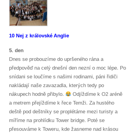
10 Nej z královské Anglie
5. den
Dnes se probouzíme do upršeného rána a
předpověď na celý dnešní den nezní o moc lépe. Po
snídani se loučíme s našimi rodinami, páni řidiči
nakládají naše zavazadla, kterých tedy po
nákupech hodně přibylo.
Odjíždíme k O2 aréně
a metrem přejíždíme k řece Temži. Za hustého
deště pod deštníky se proplétáme mezi turisty a
míříme na prohlídku Tower bridge. Poté se
přesouváme k Toweru, kde žasneme nad krásou