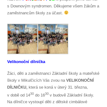
s Downovým syndromen. Děkujeme všem žákům a
zaměstnancům školy za účast.
Velikonoční dílnička
Žáci, děti a zaměstnanci Základní školy a mateřské
školy v Mikulčicích Vás zvou na
VELIKONOČNÍ
DÍLNIČKU,
která se koná v úterý 31. března,
30
30
v době od 14
do 16
v budově Základní školy.
Na dílničce vystoupí děti z dětské cimbálové