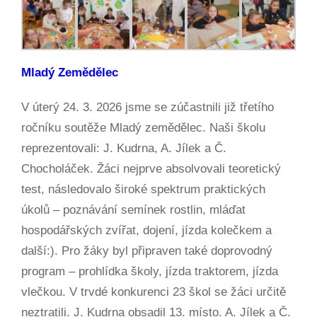
Mladý Zemědělec
V úterý 24. 3. 2026 jsme se zúčastnili již třetího
ročníku soutěže Mladý zemědělec. Naši školu
reprezentovali: J. Kudrna, A. Jílek a Č.
Chocholáček. Žáci nejprve absolvovali teoretický
test, následovalo široké spektrum praktických
úkolů – poznávání semínek rostlin, mláďat
hospodářských zvířat, dojení, jízda kolečkem a
další:). Pro žáky byl připraven také doprovodný
program – prohlídka školy, jízda traktorem, jízda
vlečkou. V trvdé konkurenci 23 škol se žáci určitě
neztratili. J. Kudrna obsadil 13. místo. A. Jílek a Č.