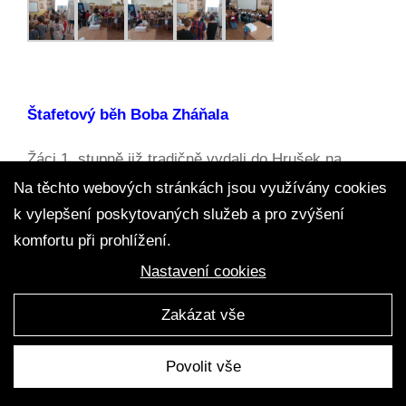
Štafetový běh Boba Zháňala
Žáci 1. stupně již tradičně vydali do Hrušek na
Štafetový běh Boba Zháňala. Letos se konal 23.
Na těchto webových stránkách jsou využívány cookies
ročník a běhu se zúčastnilo osm základních škol.
k vylepšení poskytovaných služeb a pro zvýšení
Po velmi napínavém závodě jsme skončili na 4.
komfortu při prohlížení.
místě.
Nastavení cookies
Zakázat vše
Povolit vše
Sběr papíru