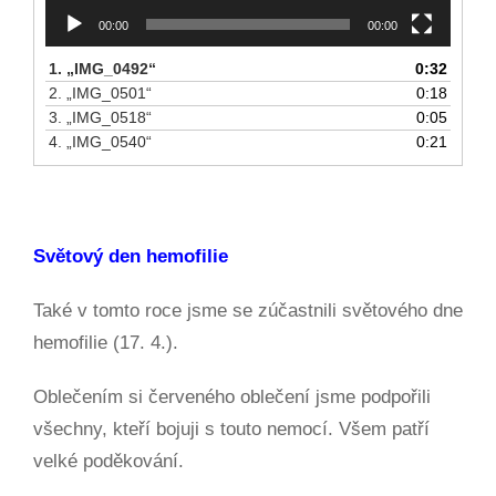
00:00
00:00
1.
„IMG_0492“
0:32
2.
„IMG_0501“
0:18
3.
„IMG_0518“
0:05
4.
„IMG_0540“
0:21
Světový den hemofilie
Také v tomto roce jsme se zúčastnili světového dne
hemofilie (17. 4.).
Oblečením si červeného oblečení jsme podpořili
všechny, kteří bojuji s touto nemocí. Všem patří
velké poděkování.