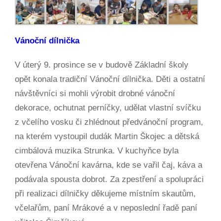
Vánoční dílnička
V úterý 9. prosince se v budově Základní školy
opět konala tradiční Vánoční dílnička. Děti a ostatní
návštěvníci si mohli výrobit drobné vánoční
dekorace, ochutnat perníčky, udělat vlastní svíčku
z včelího vosku či zhlédnout předvánoční program,
na kterém vystoupil dudák Martin Škojec a dětská
cimbálová muzika Strunka. V kuchyňce byla
otevřena Vánoční kavárna, kde se vařil čaj, káva a
podávala spousta dobrot. Za zpestření a spolupráci
při realizaci dílničky děkujeme místním skautům,
včelařům, paní Mrákové a v neposlední řadě paní