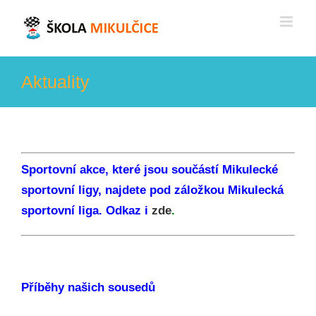
Skip
to
content
Aktuality
Sportovní akce, které jsou součástí Mikulecké
sportovní ligy, najdete pod záložkou Mikulecká
sportovní liga. Odkaz i
zde
.
Příběhy našich sousedů