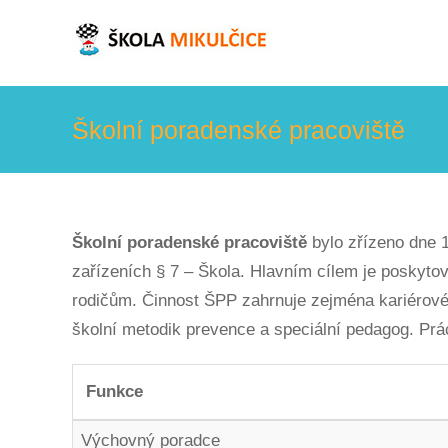
Skip
to
content
Školní poradenské pracoviště
Školní poradenské pracoviště
bylo zřízeno dne 
zařízeních § 7 – Škola. Hlavním cílem je posky
rodičům. Činnost ŠPP zahrnuje zejména kariérové 
školní metodik prevence a speciální pedagog. Prác
Funkce
Výchovný poradce