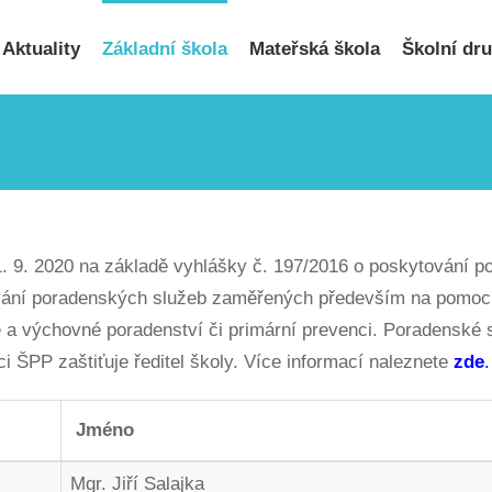
Hledat
...
Aktuality
Základní škola
Mateřská škola
Školní dr
1. 9. 2020 na základě vyhlášky č. 197/2016 o poskytování 
tování poradenských služeb zaměřených především na pomoc
a výchovné poradenství či primární prevenci. Poradenské s
i ŠPP zaštiťuje ředitel školy. Více informací naleznete
zde
.
Jméno
Mgr. Jiří Salajka