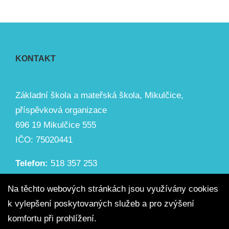
KONTAKT
Základní škola a mateřská škola, Mikulčice,
příspěvková organizace
696 19 Mikulčice 555
IČO: 75020441
Telefon:
518 357 253
Email:
zsmikulcice@seznam.cz
Na těchto webových stránkách jsou využívány cookies
k vylepšení poskytovaných služeb a pro zvýšení
komfortu při prohlížení.