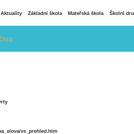
Hledat
...
Aktuality
Základní škola
Mateřská škola
Školní dr
čiva
vrty
na_slova/vs_prehled.htm