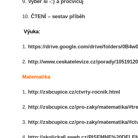
9.
Vyber si -:) a procvičuj
10.
ČTENÍ – sestav příběh
Výuka:
1.
https://drive.google.com/drive/folders/0
2.
http://www.ceskatelevize.cz/porady/105191207
Matematika
1.
http://zsbcupice.cz/ctvrty-rocnik.html
2.
http://zsbcupice.cz/pro-zaky/matematika/#tre
3.
http://zsbcupice.cz/pro-zaky/matematika/#ct
4.
http://skolicka6.sweb.cz/PISEMNE%20DELE