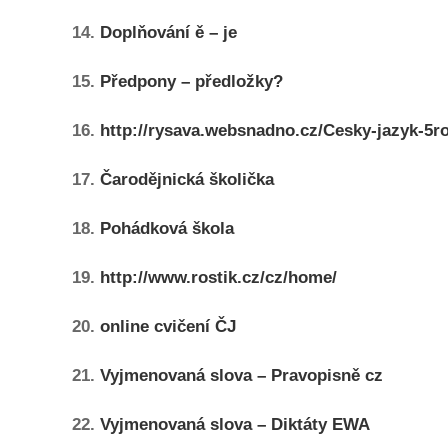
14.
Doplňování ě – je
15.
Předpony – předložky?
16.
http://rysava.websnadno.cz/Cesky-jazyk-5r
17.
Čarodějnická školička
18.
Pohádková škola
19.
http://www.rostik.cz/cz/home/
20.
online cvičení ČJ
21.
Vyjmenovaná slova – Pravopisně cz
22.
Vyjmenovaná slova – Diktáty EWA