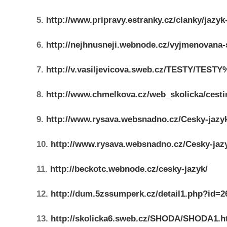
5.
http://www.pripravy.estranky.cz/clanky/jazy
6.
http://nejhnusneji.webnode.cz/vyjmenovana-
7.
http://v.vasiljevicova.sweb.cz/TESTY/
8.
http://www.chmelkova.cz/web_skolicka/cesti
9.
http://www.rysava.websnadno.cz/Cesky-jazyk
10.
http://www.rysava.websnadno.cz/Cesky-jaz
11.
http://beckotc.webnode.cz/cesky-jazyk/
12.
http://dum.5zssumperk.cz/detail1.php?id=2
13.
http://skolicka6.sweb.cz/SHODA/SHODA1.