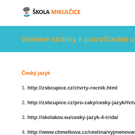
Skip
to
content
Webové stránky k procvičování u
Český jazyk
1.
http://zsbcupice.cz/ctvrty-rocnik.html
2.
http://zsbcupice.cz/pro-zaky/cesky-jazyk/#ct
3.
http://skolakov.eu/cesky-jazyk-4-trida/
4.
http://www.chmelkova.cz/cestina/vyjmenova