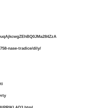
B4w0uqAjkcwgZEhBQ0JMa284ZzA
58-nase-tradice/dily/
ti
vrty
NI/PRIKLAD3.html