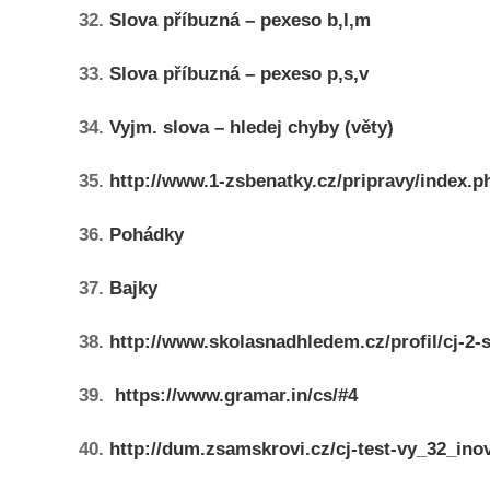
32.
Slova příbuzná – pexeso b,l,m
33.
Slova příbuzná – pexeso p,s,v
34.
Vyjm. slova – hledej chyby (věty)
35.
http://www.1-zsbenatky.cz/pripravy/index
36.
Pohádky
37.
Bajky
38.
http://www.skolasnadhledem.cz/profil/cj-2-
39.
https://www.gramar.in/cs/#4
40.
http://dum.zsamskrovi.cz/cj-test-vy_32_ino