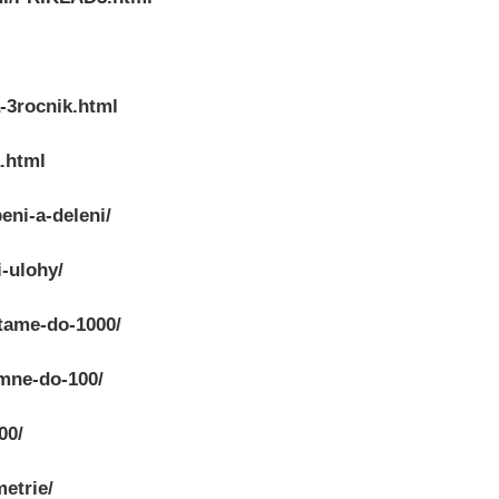
-3rocnik.html
.html
eni-a-deleni/
-ulohy/
tame-do-1000/
mne-do-100/
00/
etrie/