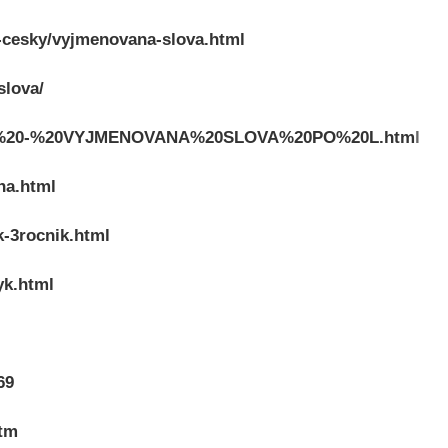
k-cesky/vyjmenovana-slova.html
slova/
TESTY%20-%20VYJMENOVANA%20SLOVA%20PO%20L.htm
l
na.html
-3rocnik.html
yk.html
69
htm