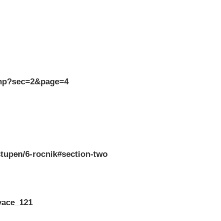
.php?sec=2&page=4
stupen/6-rocnik#section-two
vace_121